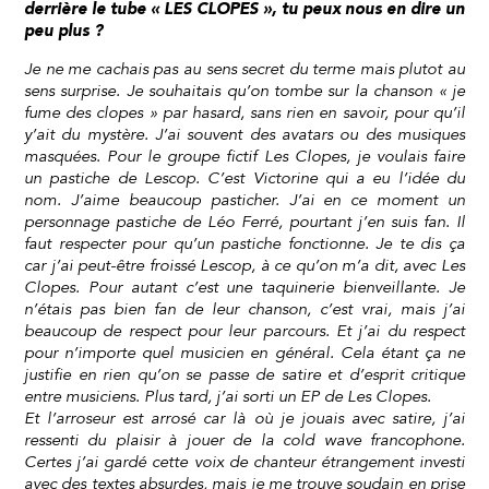
derrière le tube « LES CLOPES », tu peux nous en dire un
peu plus ?
Je ne me cachais pas au sens secret du terme mais plutot au
sens surprise. Je souhaitais qu’on tombe sur la chanson « je
fume des clopes » par hasard, sans rien en savoir, pour qu’il
y’ait du mystère. J’ai souvent des avatars ou des musiques
masquées. Pour le groupe fictif Les Clopes, je voulais faire
un pastiche de Lescop. C’est Victorine qui a eu l’idée du
nom. J’aime beaucoup pasticher. J’ai en ce moment un
personnage pastiche de Léo Ferré, pourtant j’en suis fan. Il
faut respecter pour qu’un pastiche fonctionne. Je te dis ça
car j’ai peut-être froissé Lescop, à ce qu’on m’a dit, avec Les
Clopes. Pour autant c’est une taquinerie bienveillante. Je
n’étais pas bien fan de leur chanson, c’est vrai, mais j’ai
beaucoup de respect pour leur parcours. Et j’ai du respect
pour n’importe quel musicien en général. Cela étant ça ne
justifie en rien qu’on se passe de satire et d’esprit critique
entre musiciens. Plus tard, j’ai sorti un EP de Les Clopes.
Et l’arroseur est arrosé car là où je jouais avec satire, j’ai
ressenti du plaisir à jouer de la cold wave francophone.
Certes j’ai gardé cette voix de chanteur étrangement investi
avec des textes absurdes, mais je me trouve soudain en prise