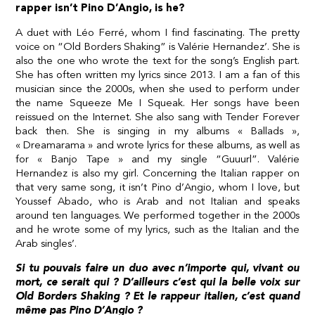
rapper isn’t Pino D’Angio, is he?
A duet with Léo Ferré, whom I find fascinating. The pretty
voice on “Old Borders Shaking” is Valérie Hernandez’. She is
also the one who wrote the text for the song’s English part.
She has often written my lyrics since 2013. I am a fan of this
musician since the 2000s, when she used to perform under
the name Squeeze Me I Squeak. Her songs have been
reissued on the Internet. She also sang with Tender Forever
back then. She is singing in my albums « Ballads »,
« Dreamarama » and wrote lyrics for these albums, as well as
for « Banjo Tape » and my single “Guuurl”. Valérie
Hernandez is also my girl. Concerning the Italian rapper on
that very same song, it isn’t Pino d’Angio, whom I love, but
Youssef Abado, who is Arab and not Italian and speaks
around ten languages. We performed together in the 2000s
and he wrote some of my lyrics, such as the Italian and the
Arab singles’.
Si tu pouvais faire un duo avec n’importe qui, vivant ou
mort, ce serait qui ? D’ailleurs c’est qui la belle voix sur
Old Borders Shaking ? Et le rappeur italien, c’est quand
même pas Pino D’Angio ?