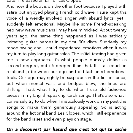
Later I released an EP for Les Clopes.
And now the boot is on the other foot because I played with
satire but enjoyed playing French cold wave. I sure kept this
voice of a weirdly involved singer with absurd lyrics, yet I
suddenly felt emotional. Maybe like some French-speaking
neo new wave musicians I may have mimicked. About twenty
years ago, the same thing happened as I was satirically
imitating guitar heroes in my first 90s discs. Suddenly my
mood swung and I could experience emotions when it was
my turn to play long guitar solos. The initial teasing had given
me a new approach. It’s what people clumsily define as
second degree, but it’s deeper than that. It is a seduction
relationship between our ego and old-fashioned emotional
tools. Our ego may rightly be suspicious in the first instance,
but when mental walls and bridges blow, the lines are
shifting. That’s what I try to do when I use old-fashioned
pieces in my English-speaking torch songs. That’s also what I
conversely try to do when I meticulously work on my pastiche
songs to make them generously appealing. So is acting
around the fictional band Les Clopes, which I still experience
for the band is set and even plays on stage.
On a découvert par hasard que c’est toi qui te cache