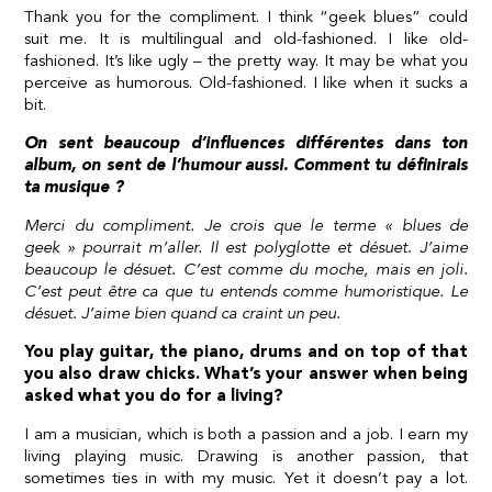
Thank you for the compliment. I think “geek blues” could
suit me. It is multilingual and old-fashioned. I like old-
fashioned. It’s like ugly – the pretty way. It may be what you
perceive as humorous. Old-fashioned. I like when it sucks a
bit.
On sent beaucoup d’influences différentes dans ton
album, on sent de l’humour aussi. Comment tu définirais
ta musique ?
Merci du compliment. Je crois que le terme « blues de
geek » pourrait m’aller. Il est polyglotte et désuet. J’aime
beaucoup le désuet. C’est comme du moche, mais en joli.
C’est peut être ca que tu entends comme humoristique. Le
désuet. J’aime bien quand ca craint un peu.
You play guitar, the piano, drums and on top of that
you also draw chicks. What’s your answer when being
asked what you do for a living?
I am a musician, which is both a passion and a job. I earn my
living playing music. Drawing is another passion, that
sometimes ties in with my music. Yet it doesn’t pay a lot.