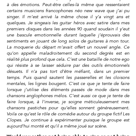
à des émotions. Peut-être celles-là même que ressentaient
certains musiciens francophones néo new wave que j’ai pu
singer. Il m’est arrivé la même chose il y’a vingt ans et
quelques. Je singeais les guitar héros avec satire dans mes
premiers disques dans les années 90 quand soudain il y’eut
une bascule emotionnelle durant laquelle j’éprouvais des
sentiments en jouant de long solos de guitares à mon tour.
La moquerie du départ m’avait offert un nouvel angle. Ce
qu’on appelle maladroitement du second degrès est en
réalité plus profond que cela. C’est une bataille de notre ego
qui résiste à se laisser séduire par des outils émotionnels
désuets. Il n’a pas tort d’être méfiant, dans un premier
temps. Puis quand sautent les passerelles et les cloisons
mentales, les lignes bougent. C’est ce que je tente de faire
lorsque j’utilise des éléments passés de mode dans mes
chansons anglophones mélos. C’est aussi ce que je tente de
faire lorsque, à l’inverse, je soigne méticuleusement mes
chansons pastiches pour qu’elles sonnent généreusement.
Voila ce qu’est le rôle de comédie autour du groupe fictif Les
Clopes. Je continue à expérimenter puisque le groupe est
aujourd’hui monté et qu’il a même joué sur scène.