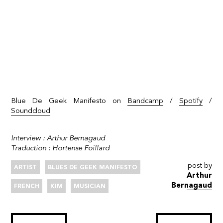
Blue De Geek Manifesto on
Bandcamp
/
Spotify
/
Soundcloud
Interview : Arthur Bernagaud
Traduction : Hortense Foillard
post by
ARTIST
BLUES DE GEEK MANIFESTO
Arthur
Bernagaud
FRENCH
KIM
MUSICIAN