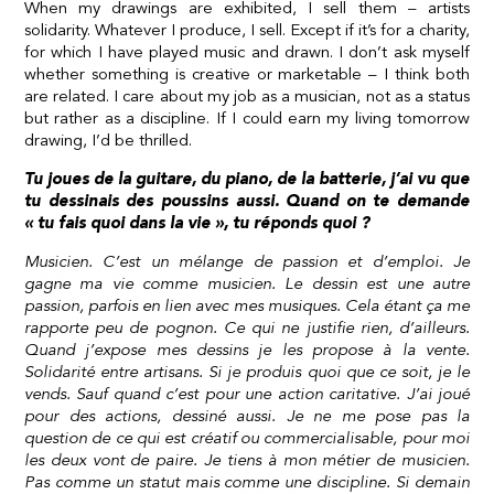
When my drawings are exhibited, I sell them – artists
solidarity. Whatever I produce, I sell. Except if it’s for a charity,
for which I have played music and drawn. I don’t ask myself
whether something is creative or marketable – I think both
are related. I care about my job as a musician, not as a status
but rather as a discipline. If I could earn my living tomorrow
drawing, I’d be thrilled.
Tu joues de la guitare, du piano, de la batterie, j’ai vu que
tu dessinais des poussins aussi. Quand on te demande
« tu fais quoi dans la vie », tu réponds quoi ?
Musicien. C’est un mélange de passion et d’emploi. Je
gagne ma vie comme musicien. Le dessin est une autre
passion, parfois en lien avec mes musiques. Cela étant ça me
rapporte peu de pognon. Ce qui ne justifie rien, d’ailleurs.
Quand j’expose mes dessins je les propose à la vente.
Solidarité entre artisans. Si je produis quoi que ce soit, je le
vends. Sauf quand c’est pour une action caritative. J’ai joué
pour des actions, dessiné aussi. Je ne me pose pas la
question de ce qui est créatif ou commercialisable, pour moi
les deux vont de paire. Je tiens à mon métier de musicien.
Pas comme un statut mais comme une discipline. Si demain